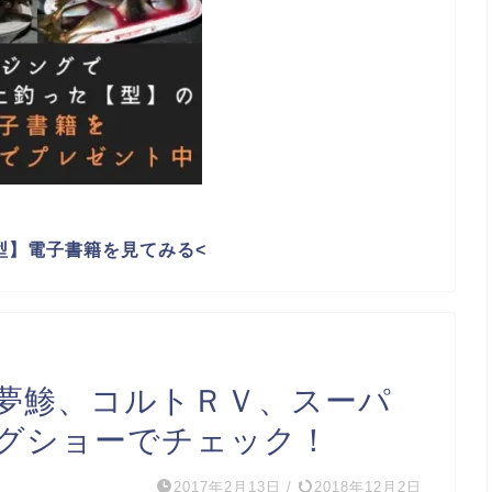
型】電子書籍を見てみる
<
夢鯵、コルトＲＶ、スーパ
グショーでチェック！
2017年2月13日
/
2018年12月2日