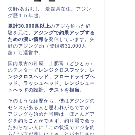
矢野/あおむし、愛媛県在住。
アジン
グ歴１５年超。
累計30,000匹以上
のアジを釣った経
験を元に、
アジングで釣果アップする
ための濃い情報
を発信しています。矢
野のアジングch（登録者31,000人
超）も運営中。
国内最古の針屋、土肥富（どひとみ）
のテスターで
レンジクロスフック、レ
ンジクロスヘッド、
フロードライブヘ
ッド、ラッシュヘッド、レンジシュー
トヘッドの
設計、テストを担当。
そのような経歴から、僕はアジングの
センスがある人と思われがちですが、
アジングを始めた当時は、ほとんどア
ジを釣ることができず、釣り場で会っ
た知らない人に「この状況でアジを釣
らない方が難しいよｗ」とバカにされ