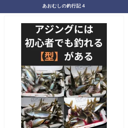
あおむしの釣行記４