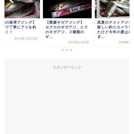
愛媛ギガアジング】
真夏のテストアジング～
【極寒の港湾アジン
グロのギガアジ、ヒラ
新しい釣りカメラを買っ
１か所で丁寧にアジ
ギガアジ、２種類の
たけど今年の夏は暑す
っていく！
.
ぎ...
2015年2
2015年2月4日
2018年8月12日
スポンサーリンク