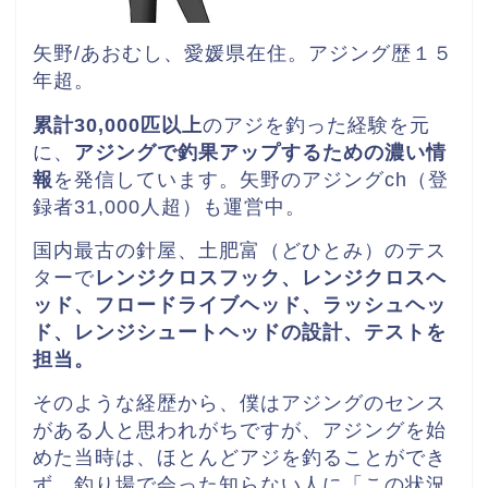
矢野/あおむし、愛媛県在住。
アジング歴１５
年超。
累計30,000匹以上
のアジを釣った経験を元
に、
アジングで釣果アップするための濃い情
報
を発信しています。矢野のアジングch（登
録者31,000人超）も運営中。
国内最古の針屋、土肥富（どひとみ）のテス
ターで
レンジクロスフック、レンジクロスヘ
ッド、
フロードライブヘッド、ラッシュヘッ
ド、レンジシュートヘッドの
設計、テストを
担当。
そのような経歴から、僕はアジングのセンス
がある人と思われがちですが、アジングを始
めた当時は、ほとんどアジを釣ることができ
ず、釣り場で会った知らない人に「この状況