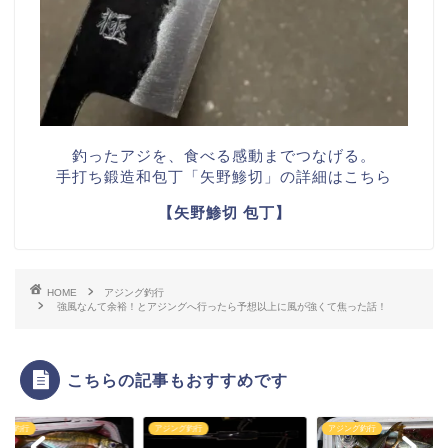
釣ったアジを、食べる感動までつなげる。
手打ち鍛造和包丁「矢野鯵切」の詳細はこちら
【矢野鯵切 包丁】
HOME
アジング釣行
強風なんて余裕！とアジングへ行ったら予想以上に風が強くて焦った話！
こちらの記事もおすすめです
ング釣行
アジング釣行
アジング釣行