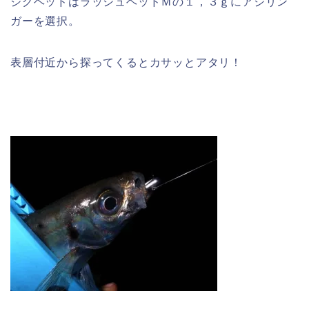
ジグヘッドはラッシュヘッドＭの１，３ｇにアジリン
ガーを選択。
表層付近から探ってくるとカサッとアタリ！