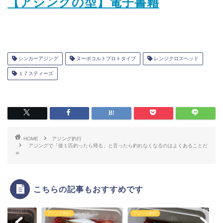
【アジングの型】電子書籍
シンカーアジング
ヌーボコルトプロトタイプ
レンジクロスヘッド
１７スティーズ
HOME
アジング釣行
アジングで「後１匹釣ったら帰る」と言ったら釣れなくなるのはよくあることだ
ｗ
こちらの記事もおすすめです
ング釣行
アジング釣行
アジング釣行