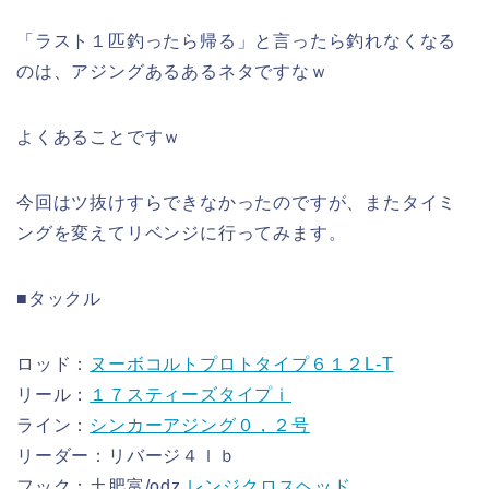
「ラスト１匹釣ったら帰る」と言ったら釣れなくなる
のは、アジングあるあるネタですなｗ
よくあることですｗ
今回はツ抜けすらできなかったのですが、またタイミ
ングを変えてリベンジに行ってみます。
■タックル
ロッド：
ヌーボコルトプロトタイプ６１２L-T
リール：
１７スティーズタイプⅰ
ライン：
シンカーアジング０，２号
リーダー：リバージ４ｌｂ
フック：土肥富/odz
レンジクロスヘッド