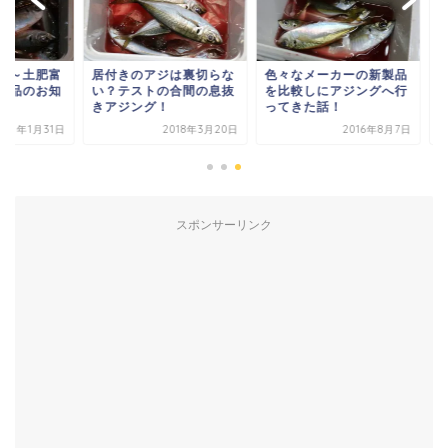
付きのアジは裏切らな
色々なメーカーの新製品
寒波のアジング～土
？テストの合間の息抜
を比較しにアジングへ行
２０２１年新製品の
アジング！
ってきた話！
らせ
2018年3月20日
2016年8月7日
2021年1
スポンサーリンク