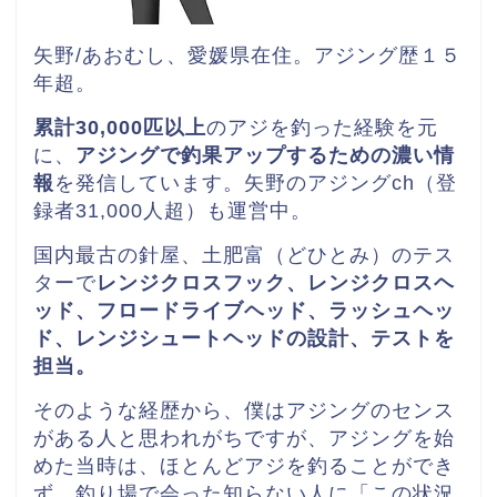
矢野/あおむし、愛媛県在住。
アジング歴１５
年超。
累計30,000匹以上
のアジを釣った経験を元
に、
アジングで釣果アップするための濃い情
報
を発信しています。矢野のアジングch（登
録者31,000人超）も運営中。
国内最古の針屋、土肥富（どひとみ）のテス
ターで
レンジクロスフック、レンジクロスヘ
ッド、
フロードライブヘッド、ラッシュヘッ
ド、レンジシュートヘッドの
設計、テストを
担当。
そのような経歴から、僕はアジングのセンス
がある人と思われがちですが、アジングを始
めた当時は、ほとんどアジを釣ることができ
ず、釣り場で会った知らない人に「この状況