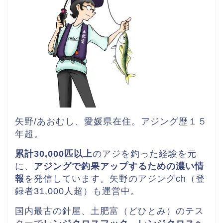
矢野/あおむし、愛媛県在住。
アジング歴１５
年超。
累計30,000匹以上
のアジを釣った経験を元
に、
アジングで釣果アップするための濃い情
報
を発信しています。矢野のアジングch（登
録者31,000人超）も運営中。
国内最古の針屋、土肥富（どひとみ）のテス