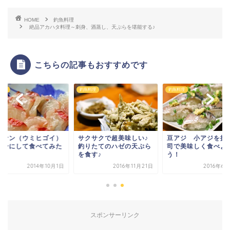
HOME
釣魚料理
絶品アカハタ料理～刺身、酒蒸し、天ぷらを堪能する♪
こちらの記事もおすすめです
料理
釣魚料理
釣魚料理
ジサン（ウミヒゴイ）
サクサクで超美味しい♪
豆アジ 小アジを握
刺身にして食べてみた
釣りたてのハゼの天ぷら
司で美味しく食べよ
を食す♪
う！
2014年10月1日
2016年11月21日
2016年6
スポンサーリンク