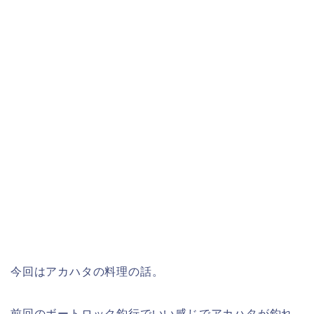
今回はアカハタの料理の話。
前回のボートロック釣行でいい感じでアカハタが釣れ