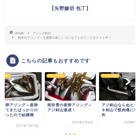
【矢野鯵切 包丁】
HOME
アジング釣行
初冬のアジング～土肥富の新しいコンセプトのフックをテスト中！
こちらの記事もおすすめです
ング釣行
アジング釣行
アジング釣行
の産卵アジング～産卵
桜吹雪の産卵アジング～
アジ剣山ならぬヒラ
入ってきたばっかりの
アジ剣山達成！
キ剣山で筋肉痛にな
ジだったので結構簡
件
.
2014年4月6日
2018年5
2017年7月13日