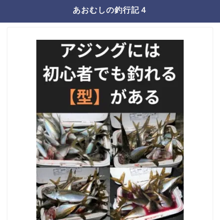
あおむしの釣行記４