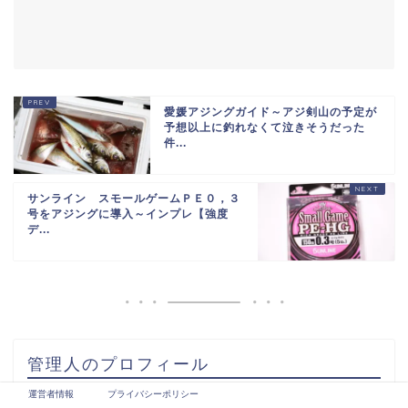
愛媛アジングガイド～アジ剣山の予定が
予想以上に釣れなくて泣きそうだった
件...
サンライン スモールゲームＰＥ０，３
号をアジングに導入～インプレ【強度
デ...
管理人のプロフィール
運営者情報
プライバシーポリシー