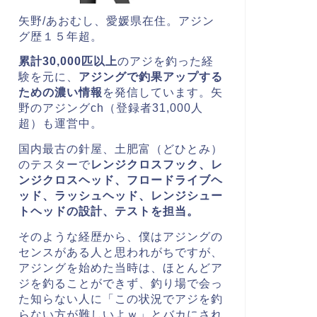
矢野/あおむし、愛媛県在住。
アジン
グ歴１５年超。
累計30,000匹以上
のアジを釣った経
験を元に、
アジングで釣果アップする
ための濃い情報
を発信しています。矢
野のアジングch（登録者31,000人
超）も運営中。
国内最古の針屋、土肥富（どひとみ）
のテスターで
レンジクロスフック、レ
ンジクロスヘッド、
フロードライブヘ
ッド、ラッシュヘッド、レンジシュー
トヘッドの
設計、テストを担当。
そのような経歴から、僕はアジングの
センスがある人と思われがちですが、
アジングを始めた当時は、ほとんどア
ジを釣ることができず、釣り場で会っ
た知らない人に「この状況でアジを釣
らない方が難しいよｗ」とバカにされ