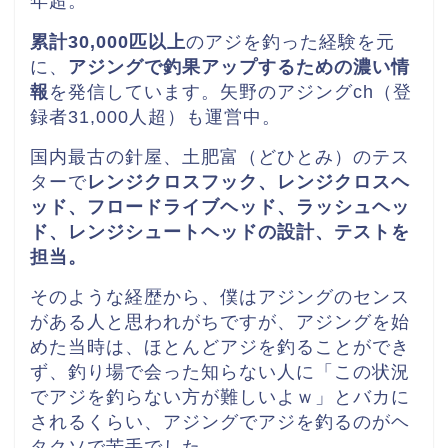
年超。
累計30,000匹以上
のアジを釣った経験を元
に、
アジングで釣果アップするための濃い情
報
を発信しています。矢野のアジングch（登
録者31,000人超）も運営中。
国内最古の針屋、土肥富（どひとみ）のテス
ターで
レンジクロスフック、レンジクロスヘ
ッド、
フロードライブヘッド、ラッシュヘッ
ド、レンジシュートヘッドの
設計、テストを
担当。
そのような経歴から、僕はアジングのセンス
がある人と思われがちですが、アジングを始
めた当時は、ほとんどアジを釣ることができ
ず、釣り場で会った知らない人に「この状況
でアジを釣らない方が難しいよｗ」とバカに
されるくらい、アジングでアジを釣るのがヘ
タクソで苦手でした。