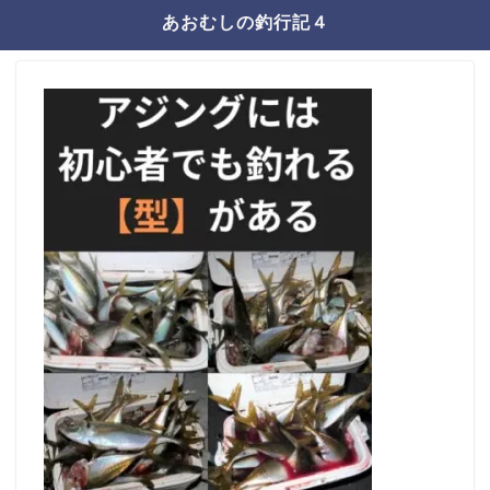
あおむしの釣行記４