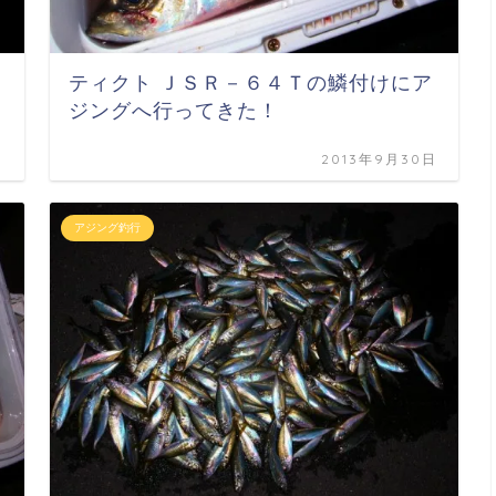
ティクト ＪＳＲ－６４Ｔの鱗付けにア
ジングへ行ってきた！
日
2013年9月30日
アジング釣行