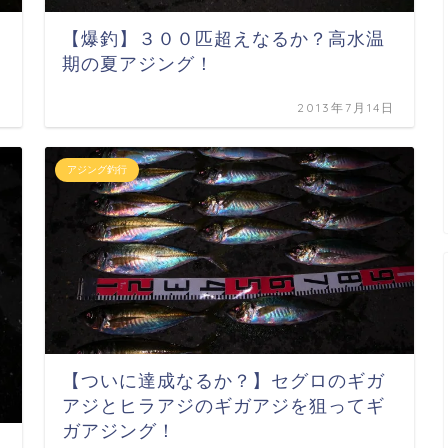
【爆釣】３００匹超えなるか？高水温
期の夏アジング！
日
2013年7月14日
アジング釣行
【ついに達成なるか？】セグロのギガ
アジとヒラアジのギガアジを狙ってギ
ガアジング！