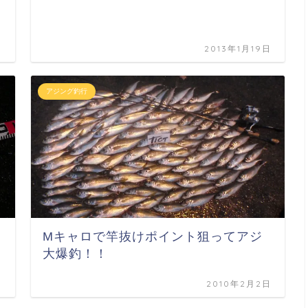
日
2013年1月19日
アジング釣行
Mキャロで竿抜けポイント狙ってアジ
大爆釣！！
日
2010年2月2日