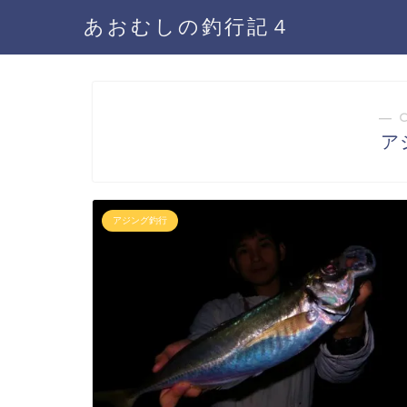
あおむしの釣行記４
― 
ア
アジング釣行