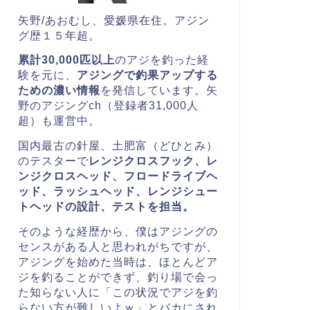
矢野/あおむし、愛媛県在住。
アジン
グ歴１５年超。
累計30,000匹以上
のアジを釣った経
験を元に、
アジングで釣果アップする
ための濃い情報
を発信しています。矢
野のアジングch（登録者31,000人
超）も運営中。
国内最古の針屋、土肥富（どひとみ）
のテスターで
レンジクロスフック、レ
ンジクロスヘッド、
フロードライブヘ
ッド、ラッシュヘッド、レンジシュー
トヘッドの
設計、テストを担当。
そのような経歴から、僕はアジングの
センスがある人と思われがちですが、
アジングを始めた当時は、ほとんどア
ジを釣ることができず、釣り場で会っ
た知らない人に「この状況でアジを釣
らない方が難しいよｗ」とバカにされ