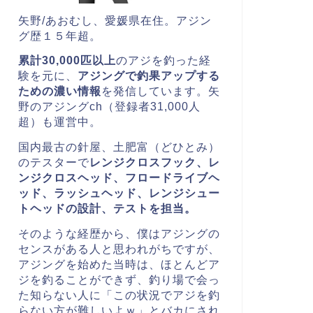
矢野/あおむし、愛媛県在住。
アジン
グ歴１５年超。
累計30,000匹以上
のアジを釣った経
験を元に、
アジングで釣果アップする
ための濃い情報
を発信しています。矢
野のアジングch（登録者31,000人
超）も運営中。
国内最古の針屋、土肥富（どひとみ）
のテスターで
レンジクロスフック、レ
ンジクロスヘッド、
フロードライブヘ
ッド、ラッシュヘッド、レンジシュー
トヘッドの
設計、テストを担当。
そのような経歴から、僕はアジングの
センスがある人と思われがちですが、
アジングを始めた当時は、ほとんどア
ジを釣ることができず、釣り場で会っ
た知らない人に「この状況でアジを釣
らない方が難しいよｗ」とバカにされ