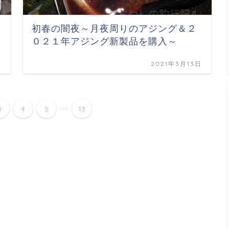
初春の闇夜～月夜周りのアジング＆２
０２１年アジング新製品を購入～
日
2021年3月13日
...
3
4
5
13