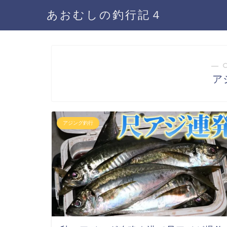
あおむしの釣行記４
― 
ア
アジング釣行