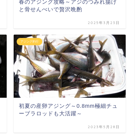
春のアジング攻略～アジのつみれ揚げ
と骨せんべいで贅沢晩酌
日
2025年3月23日
アジング釣行
初夏の産卵アジング～0.8mm極細チュ
ーブラロッドも大活躍～
日
2023年5月28日