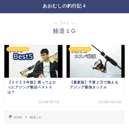
あおむしの釣行記４
― TAG ―
鯵道１G
アジングタックル
アジングタックル
【２０２３年版】買ってよか
【最新版】予算２万で揃える
ったアジング製品ベスト５
アジング最強タックル
は？
2024年1月11日
2023年10月21日
HOME
鯵道１G