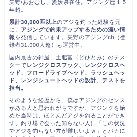
矢野/あおむし、愛媛県在住。
アジング歴１５
年超。
累計30,000匹以上
のアジを釣った経験を元
に、
アジングで釣果アップするための濃い情
報
を発信しています。矢野のアジングch（登
録者31,000人超）も運営中。
国内最古の針屋、土肥富（どひとみ）のテス
ターで
レンジクロスフック、レンジクロスヘ
ッド、
フロードライブヘッド、ラッシュヘッ
ド、レンジシュートヘッドの
設計、テストを
担当。
そのような経歴から、僕はアジングのセンス
がある人と思われがちですが、アジングを始
めた当時は、ほとんどアジを釣ることができ
ず、釣り場で会った知らない人に「この状況
でアジを釣らない方が難しいよｗ」とバカに