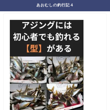
あおむしの釣行記４