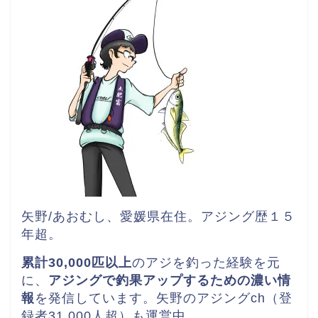
矢野/あおむし、愛媛県在住。
アジング歴１５
年超。
累計30,000匹以上
のアジを釣った経験を元
に、
アジングで釣果アップするための濃い情
報
を発信しています。矢野のアジングch（登
録者31,000人超）も運営中。