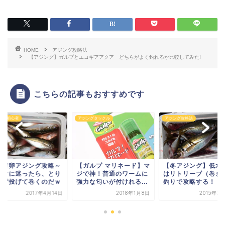
HOME
アジング攻略法
【アジング】ガルプとエコギアアクア どちらがよく釣れるか比較してみた!
こちらの記事もおすすめです
ングタックル
アジング攻略法
アジング初心者
ガルプ マリネード】マ
【冬アジング】低水温期
春の産卵アジング攻
で神！普通のワームに
はリトリーブ（巻き）の
釣り方に迷ったら、
力な匂いが付けれる...
釣りで攻略する！
あえず投げて巻くの
2018年1月8日
2015年3月21日
2017年4