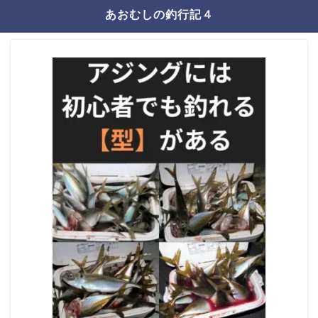
あおむしの釣行記４