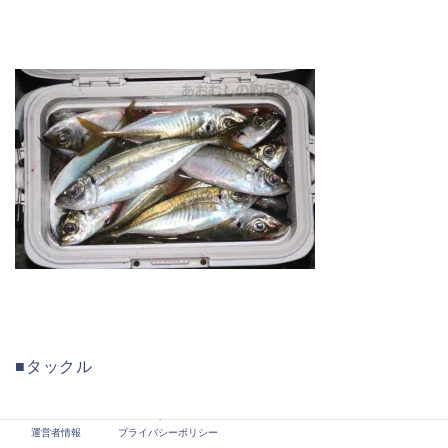
■タックル
ロッド：TFL-63S改
運営者情報
プライバシーポリシー